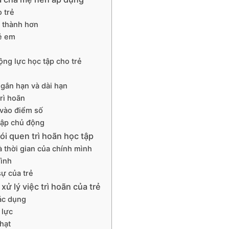
o trẻ
n thành hơn
ẻ em
ộng lực học tập cho trẻ
ngắn hạn và dài hạn
rì hoãn
 vào điểm số
 tập chủ động
hói quen trì hoãn học tập
 thời gian của chính mình
đình
sự của trẻ
ử lý việc trì hoãn của trẻ
ác dụng
 lực
hạt