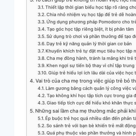
Thiết lập thời gian biểu học tập rõ ràng ch
Chia nhỏ nhiệm vụ học tập để trẻ dễ hoà
Ứng dụng phương pháp Pomodoro cho tr
Tạo góc học tập riêng biệt, ít bị phân tâm
Sử dụng trò chơi và phần thưởng để tạo đ
Dạy trẻ kỹ năng quản lý thời gian cơ bản
Khuyến khích trẻ tự đặt mục tiêu học tập 
Cha mẹ đồng hành, tránh la mắng khi trẻ t
Khen ngợi sự tiến bộ thay vì chỉ tập trung
Giúp trẻ hiểu lợi ích lâu dài của việc học
Vai trò của cha mẹ trong việc giúp trẻ bỏ t
Làm gương bằng cách quản lý công việc và
Tạo không khí học tập tích cực trong gia 
Giao tiếp tích cực để hiểu khó khăn thực 
Những sai lầm cha mẹ thường mắc phải khi x
Ép buộc trẻ học quá nhiều dẫn đến phản t
So sánh trẻ với bạn bè khiến trẻ mất động
Quá phụ thuộc vào phần thưởng và hình p