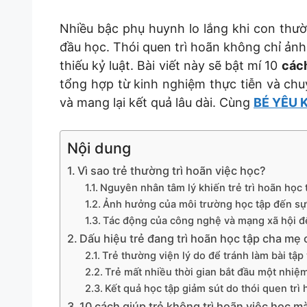
Nhiều bậc phụ huynh lo lắng khi con thườ
đầu học. Thói quen trì hoãn không chỉ ản
thiếu kỷ luật. Bài viết này sẽ bật mí 10
cách
tổng hợp từ kinh nghiệm thực tiễn và chu
và mang lại kết quả lâu dài. Cùng
BÉ YÊU 
Nội dung
Vì sao trẻ thường trì hoãn việc học?
Nguyên nhân tâm lý khiến trẻ trì hoãn học 
Ảnh hưởng của môi trường học tập đến sự 
Tác động của công nghệ và mạng xã hội đế
Dấu hiệu trẻ đang trì hoãn học tập cha mẹ 
Trẻ thường viện lý do để tránh làm bài tập
Trẻ mất nhiều thời gian bắt đầu một nhiệ
Kết quả học tập giảm sút do thói quen trì
10 cách giúp trẻ không trì hoãn việc học 