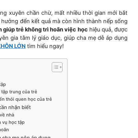
ng xuyên chần chừ, mất nhiều thời gian mới bắt
h hưởng đến kết quả mà còn hình thành nếp sống
 giúp trẻ không trì hoãn việc học
hiệu quả, được
yên gia tâm lý giáo dục, giúp cha mẹ dễ áp dụng
KHÔN LỚN
tìm hiểu ngay!
tập
tập trung của trẻ
n thói quen học của trẻ
cần nhận biết
 về nhà
m vụ học tập
 hoãn
mà cha mẹ nên áp dụng