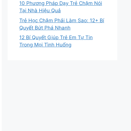
10 Phương Pháp Dạy Trẻ Chậm Nói
Tại Nhà Hiệu Quả
Trẻ Học Chậm Phải Làm Sao: 12+ Bí
Quyết Bứt Phá Nhanh
12 Bí Quyết Giúp Trẻ Em Tự Tin
Trong Mọi Tình Huống